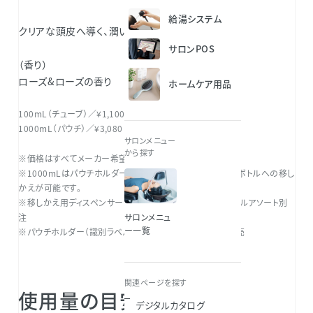
給湯システム
クリアな頭皮へ導く、潤いベースジェル。
サロンPOS
（香り）
ローズ&ローズの香り
ホームケア用品
100mL（チューブ）／¥1,100
1000mL（パウチ）／¥3,080
サロンメニュー
から探す
※価格はすべてメーカー希望小売価格（税込）です。
※1000mLはパウチホルダーの使用、または​ディスペンサーボトルへの移し
かえが可能です。​
※移しかえ用ディスペンサーボトル（400mL）別売​、識別ラベルアソート別
注​
サロンメニュ
ー一覧
※パウチホルダー（識別ラベル付）、パウチディスペンサー別売​
関連ページを探す
使用量の目安
デジタルカタログ