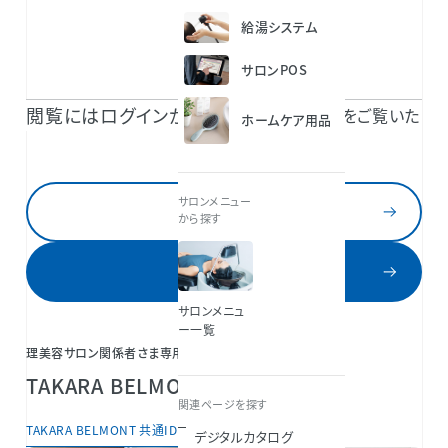
給湯システム
サロンPOS
閲覧にはログインが必要です。
TAKARA BELMONT 共通IDのご登録で続きをご覧いた
ホームケア用品
だけます。
サロンメニュー
ログイン
から探す
新規登録
サロンメニュ
ー一覧
理美容サロン関係者さま専用会員サービス
TAKARA BELMONT共通IDとは？
関連ページを探す
TAKARA BELMONT 共通IDについて
デジタルカタログ