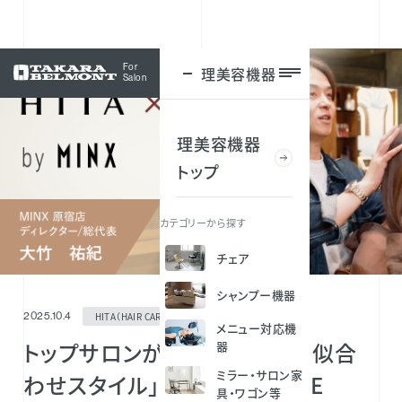
For
理美容機器
ログイン
Salon
理美容機器
トップ
カテゴリーから探す
チェア
シャンプー機器
HITA（HAIR CARE）
2025.10.4
メニュー対応機
トップサロンが教える「HITA×似合
器
ミラー・サロン家
わせスタイル」by MINX MOVIE
具・ワゴン等