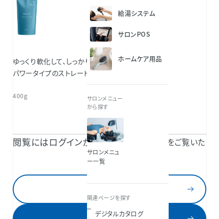
給湯システム
サロンPOS
ホームケア用品
ゆっくり軟化して、しっかり・やわらかく伸ばせる
パワータイプのストレート
400g
サロンメニュー
から探す
閲覧にはログインが必要です。
TAKARA BELMONT 共通IDのご登録で続きをご覧いた
サロンメニュ
だけます。
ー一覧
ログイン
関連ページを探す
デジタルカタログ
新規登録