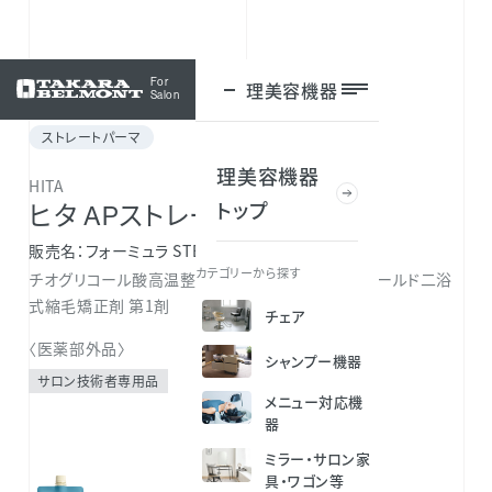
For
理美容機器
ログイン
Salon
ストレートパーマ
理美容機器
HITA
トップ
ヒタ APストレート EXハード 1
販売名
フォーミュラ STEXH 第1剤
カテゴリーから探す
チオグリコール酸高温整髪用アイロンを使用するコールド二浴
式縮毛矯正剤 第1剤
チェア
〈医薬部外品〉
シャンプー機器
サロン技術者専用品
メニュー対応機
器
ミラー・サロン家
具・ワゴン等