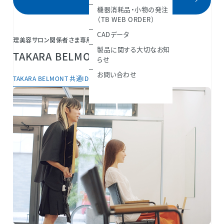
機器消耗品・小物の発注
（TB WEB ORDER）
CADデータ
理美容サロン関係者さま専用会員サービス
製品に関する大切なお知
TAKARA BELMONT共通IDとは？
らせ
お問い合わせ
TAKARA BELMONT 共通IDについて