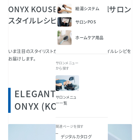
ONYX KOUSEI氏が作る edolサロン
給湯システム
スタイルレシピ
サロンPOS
ホームケア用品
いま注目のスタイリストが提案するedolサロンスタイルレシピを
お届けします。
サロンメニュー
から探す
ELEGANT × CUTE by
サロンメニュ
ONYX (KOUSEI)
ー一覧
関連ページを探す
デジタルカタログ