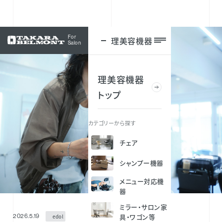
For
理美容機器
ログイン
Salon
理美容機器
トップ
カテゴリーから探す
チェア
シャンプー機器
メニュー対応機
器
ミラー・サロン家
具・ワゴン等
edol
2026.5.19