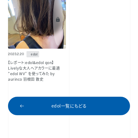
edol
2023.2.20
【レポート:edol&edol qon】
Livelyな大人ヘアカラーに最適
“edol WV” を使ってみた by
aurinco 羽根田 敦史
edol一覧にもどる