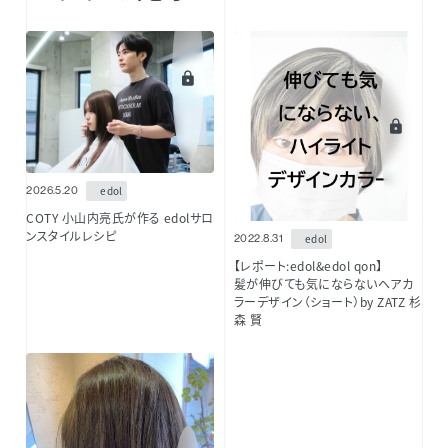
edol
2026.5.20
COTY 小山内亮氏が作る edolサロ
ンスタイルレシピ
edol
2022.8.31
【レポート:edol&edol qon】
髪が伸びても気にならないヘアカ
ラーデザイン（ショート）by ZATZ 杉
森 賢