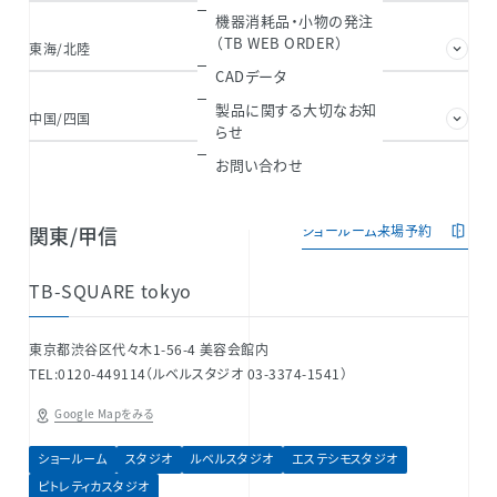
機器消耗品・小物の発注
（TB WEB ORDER）
東海/北陸
関西
CADデータ
製品に関する大切なお知
中国/四国
九州/沖縄
らせ
お問い合わせ
関東/甲信
ショールーム来場予約
TB-SQUARE tokyo
東京都渋谷区代々木1-56-4 美容会館内
TEL:0120-449114（ルベルスタジオ 03-3374-1541）
Google Mapをみる
ショールーム
スタジオ
ルベルスタジオ
エステシモスタジオ
ピトレティカスタジオ