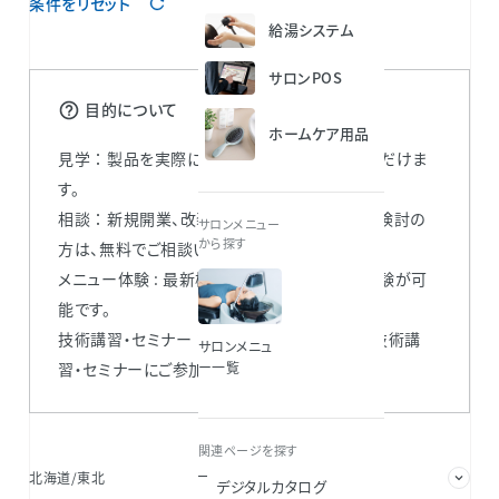
条件をリセット
給湯システム
サロンPOS
目的について
ホームケア用品
見学 ： 製品を実際に見て・触って比較検討いただけま
す。
相談 ： 新規開業、改装や移転、支店の出店をご検討の
サロンメニュー
から探す
方は、無料でご相談いただけます。
メニュー体験 : 最新機器やサロンメニューの体験が可
能です。
技術講習・セミナー ： 各化粧品ブランドによる技術講
サロンメニュ
習・セミナーにご参加いただけます。
ー一覧
関連ページを探す
北海道/東北
関東/甲信
デジタルカタログ