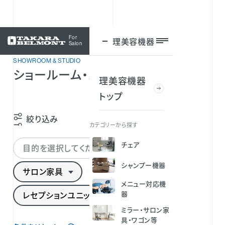
For
理美容機器
ログイン
Salon
SHOWROOM & STUDIO
ショールーム・スタジオを探す
理美容機器
トップ
絞り込み
カテゴリーから探す
チェア
目的を選択してください
シャンプー機器
サロン家具
メニュー対応機
レセプションユニット
器
ミラー・サロン家
具・ワゴン等