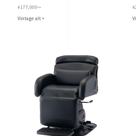
¥177,000～
¥
Vintage alt +
V