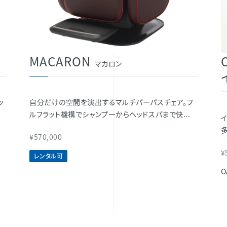
MACARON
マカロン
ッ
自分だけの空間を演出するマルチパーパスチェア。フ
ルフラット機構でシャンプーからヘッドスパまで快...
多
¥570,000
¥
レンタル可
O