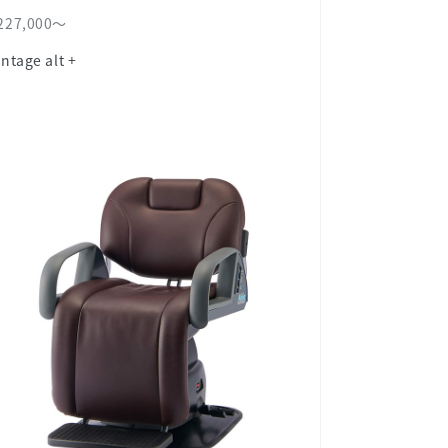
227,000～
intage alt +