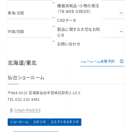
機器消耗品・小物の発注
（TB WEB ORDER）
東海/北陸
関西
CADデータ
製品に関する大切なお知
中国/四国
九州/沖縄
らせ
お問い合わせ
北海道/東北
ショールーム来場予約
仙台ショールーム
〒984-0015 宮城県仙台市若林区卸町2-10-5
TEL:022-232-4481
Google Mapをみる
ショールーム
スタジオ
エステシモスタジオ