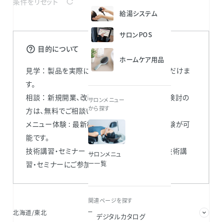
条件をリセット
給湯システム
サロンPOS
目的について
ホームケア用品
見学 ： 製品を実際に見て・触って比較検討いただけま
す。
相談 ： 新規開業、改装や移転、支店の出店をご検討の
サロンメニュー
から探す
方は、無料でご相談いただけます。
メニュー体験 : 最新機器やサロンメニューの体験が可
能です。
技術講習・セミナー ： 各化粧品ブランドによる技術講
サロンメニュ
習・セミナーにご参加いただけます。
ー一覧
関連ページを探す
北海道/東北
関東/甲信
デジタルカタログ