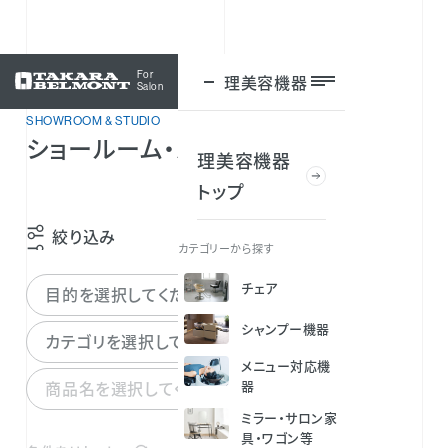
For
理美容機器
ログイン
Salon
SHOWROOM & STUDIO
ショールーム・スタジオを探す
理美容機器
トップ
絞り込み
カテゴリーから探す
チェア
目的を選択してください
シャンプー機器
カテゴリを選択してください
メニュー対応機
商品名を選択してください
器
ミラー・サロン家
具・ワゴン等