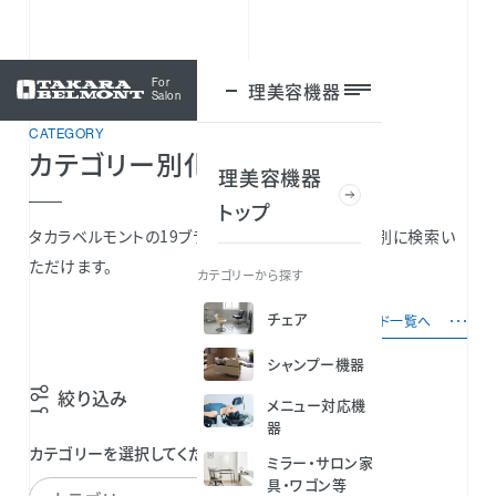
For
理美容機器
ログイン
Salon
CATEGORY
カテゴリー別化粧品一覧
理美容機器
トップ
タカラベルモントの19ブランドから、製品をカテゴリ別に検索い
ただけます。
カテゴリーから探す
チェア
ブランド一覧へ
シャンプー機器
絞り込み
メニュー対応機
器
カテゴリーを選択してください
ミラー・サロン家
具・ワゴン等