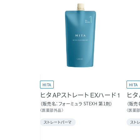
HITA
HITA
ヒタ APストレート EXハード 1
ヒタ
販売名
フォーミュラ STEXH 第1剤
販売
〈医薬部外品〉
〈医薬
ストレートパーマ
スト